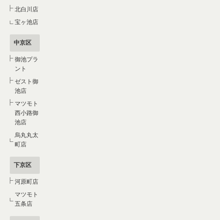
北白川店
宝ヶ池店
中京区
御池プラ
ント
ゼスト御
池店
マツモト
西小路御
池店
烏丸丸太
町店
下京区
河原町店
マツモト
五条店