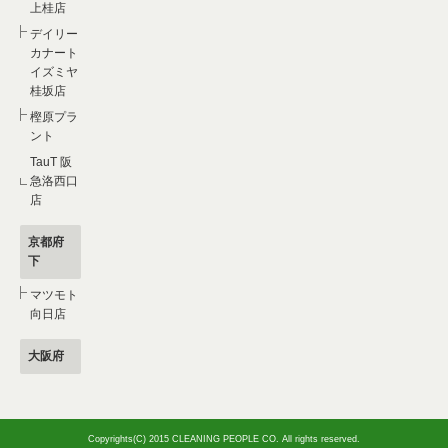
上桂店
デイリー
カナート
イズミヤ
桂坂店
樫原プラ
ント
TauT 阪
急洛西口
店
京都府
下
マツモト
向日店
大阪府
Copyrights(C) 2015 CLEANING PEOPLE CO. All rights reserved.