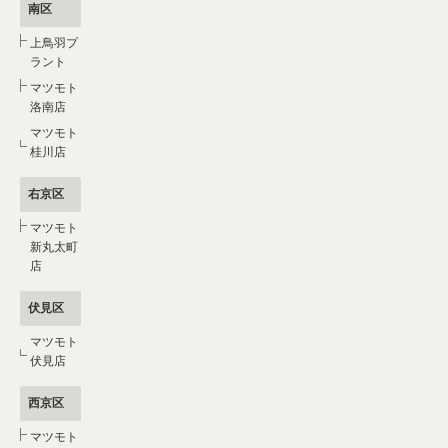
南区
上鳥羽プ
ラント
マツモト
洛南店
マツモト
桂川店
右京区
マツモト
新丸太町
店
伏見区
マツモト
伏見店
西京区
マツモト