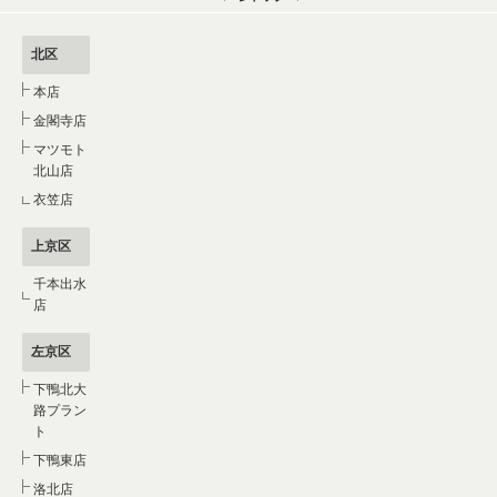
北区
本店
金閣寺店
マツモト
北山店
衣笠店
上京区
千本出水
店
左京区
下鴨北大
路プラン
ト
下鴨東店
洛北店